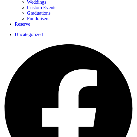
Weddings
Custom Events
Graduations
Fundraisers
Reserve
Uncategorized