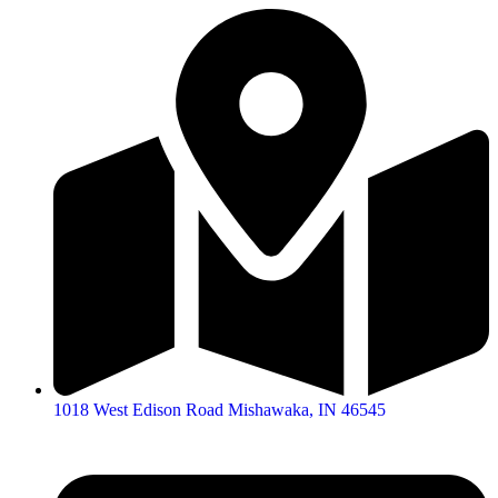
1018 West Edison Road Mishawaka, IN 46545