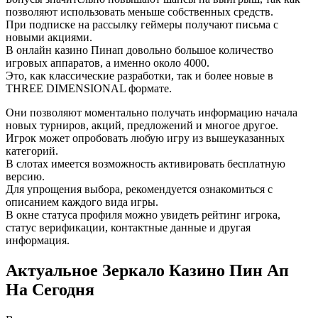
позволяют использовать меньше собственных средств.
При подписке на рассылку геймеры получают письма с
новыми акциями.
В онлайн казино Пинап довольно большое количество
игровых аппаратов, а именно около 4000.
Это, как классические разработки, так и более новые в
THREE DIMENSIONAL формате.
Они позволяют моментально получать информацию начала
новых турниров, акций, предложений и многое другое.
Игрок может опробовать любую игру из вышеуказанных
категорий.
В слотах имеется возможность активировать бесплатную
версию.
Для упрощения выбора, рекомендуется ознакомиться с
описанием каждого вида игры.
В окне статуса профиля можно увидеть рейтинг игрока,
статус верификации, контактные данные и другая
информация.
Актуальное Зеркало Казино Пин Ап
На Сегодня