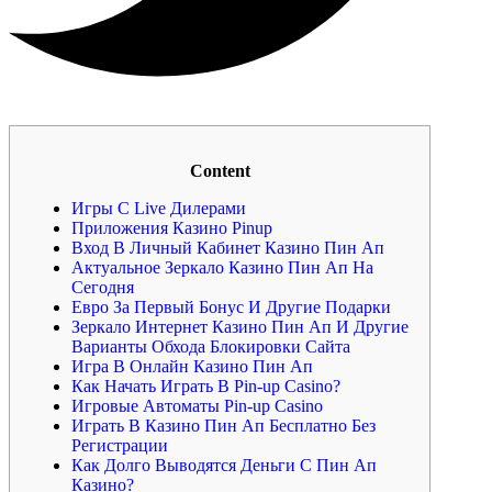
Content
Игры С Live Дилерами
Приложения Казино Pinup
Вход В Личный Кабинет Казино Пин Ап
Актуальное Зеркало Казино Пин Ап На
Сегодня
Евро За Первый Бонус И Другие Подарки
Зеркало Интернет Казино Пин Ап И Другие
Варианты Обхода Блокировки Сайта
Игра В Онлайн Казино Пин Ап
Как Начать Играть В Pin-up Casino?
Игровые Автоматы Pin-up Casino
Играть В Казино Пин Ап Бесплатно Без
Регистрации
Как Долго Выводятся Деньги С Пин Ап
Казино?