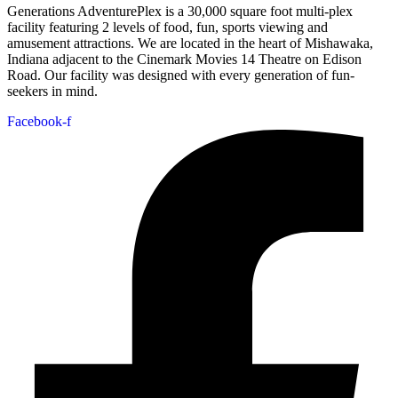
Generations AdventurePlex is a 30,000 square foot multi-plex
facility featuring 2 levels of food, fun, sports viewing and
amusement attractions. We are located in the heart of Mishawaka,
Indiana adjacent to the Cinemark Movies 14 Theatre on Edison
Road. Our facility was designed with every generation of fun-
seekers in mind.
Facebook-f