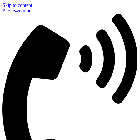
Skip to content
Phone-volume