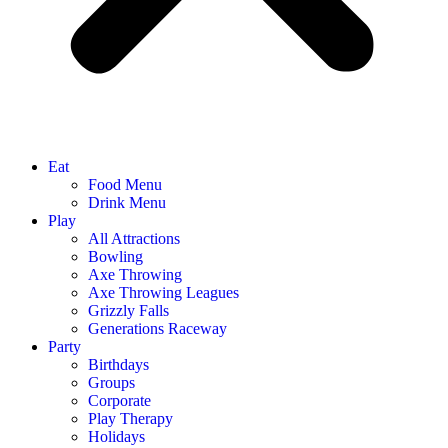
Eat
Food Menu
Drink Menu
Play
All Attractions
Bowling
Axe Throwing
Axe Throwing Leagues
Grizzly Falls
Generations Raceway
Party
Birthdays
Groups
Corporate
Play Therapy
Holidays