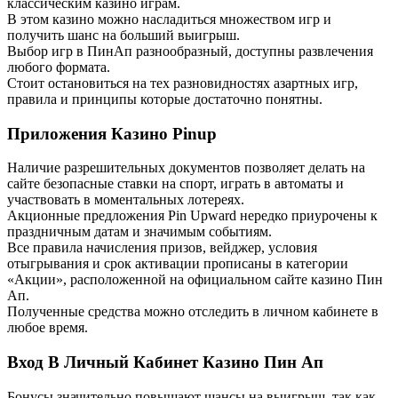
классическим казино играм.
В этом казино можно насладиться множеством игр и
получить шанс на больший выигрыш.
Выбор игр в ПинАп разнообразный, доступны развлечения
любого формата.
Стоит остановиться на тех разновидностях азартных игр,
правила и принципы которые достаточно понятны.
Приложения Казино Pinup
Наличие разрешительных документов позволяет делать на
сайте безопасные ставки на спорт, играть в автоматы и
участвовать в моментальных лотереях.
Акционные предложения Pin Upward нередко приурочены к
праздничным датам и значимым событиям.
Все правила начисления призов, вейджер, условия
отыгрывания и срок активации прописаны в категории
«Акции», расположенной на официальном сайте казино Пин
Ап.
Полученные средства можно отследить в личном кабинете в
любое время.
Вход В Личный Кабинет Казино Пин Ап
Бонусы значительно повышают шансы на выигрыш, так как