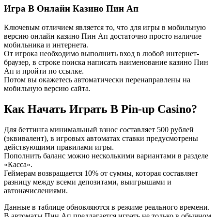
Игра В Онлайн Казино Пин Ап
Ключевым отличием является то, что для игры в мобильную
версию онлайн казино Пин Ап достаточно просто наличие
мобильника и интернета.
От игрока необходимо выполнить вход в любой интернет-
браузер, в строке поиска написать наименование казино Пин
Ап и пройти по ссылке.
Потом вы окажетесь автоматически перенаправлены на
мобильную версию сайта.
Как Начать Играть В Pin-up Casino?
Для беттинга минимальный взнос составляет 500 рублей
(эквивалент), в игровых автоматах ставки предусмотрены
действующими правилами игры.
Пополнить баланс можно несколькими вариантами в разделе
«Касса».
Геймерам возвращается 10% от суммы, которая составляет
разницу между всеми депозитами, выигрышами и
автоначислениями.
Данные в таблице обновляются в режиме реального времени.
В автоматы Пин Ап предлагается играть не только в обычном