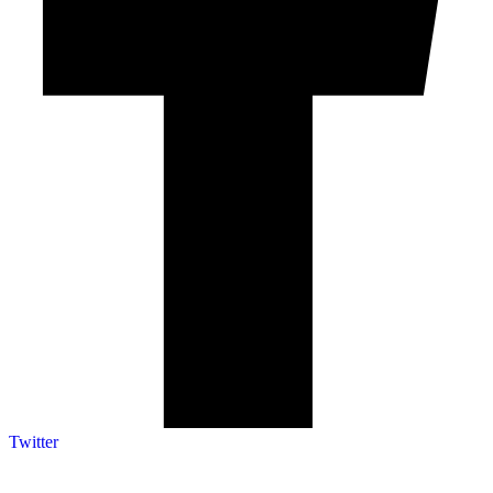
Twitter