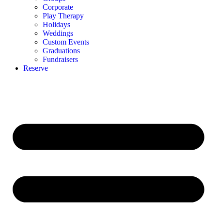
Corporate
Play Therapy
Holidays
Weddings
Custom Events
Graduations
Fundraisers
Reserve