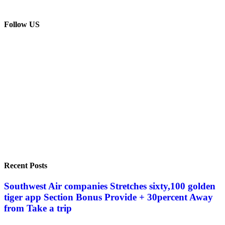
Follow US
Recent Posts
Southwest Air companies Stretches sixty,100 golden
tiger app Section Bonus Provide + 30percent Away
from Take a trip