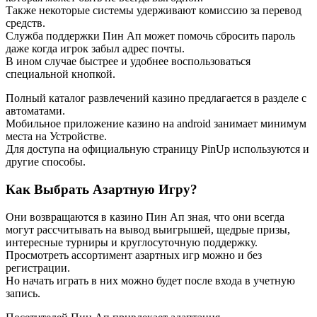
Также некоторые системы удерживают комиссию за перевод
средств.
Служба поддержки Пин Ап может помочь сбросить пароль
даже когда игрок забыл адрес почты.
В ином случае быстрее и удобнее воспользоваться
специальной кнопкой.
Полный каталог развлечений казино предлагается в разделе с
автоматами.
Мобильное приложение казино на android занимает минимум
места на Устройстве.
Для доступа на официальную страницу PinUp используются и
другие способы.
Как Выбрать Азартную Игру?
Они возвращаются в казино Пин Ап зная, что они всегда
могут рассчитывать на вывод выигрышей, щедрые призы,
интересные турниры и круглосуточную поддержку.
Просмотреть ассортимент азартных игр можно и без
регистрации.
Но начать играть в них можно будет после входа в учетную
запись.