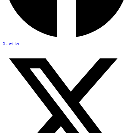
X-twitter