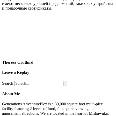
имеют несколько уровней предложений, таких как устройства
и подарочные сертификаты.
Theresa Cruthird
Leave a Replay
Search
About Me
Generations AdventurePlex is a 30,000 square foot multi-plex
facility featuring 2 levels of food, fun, sports viewing and
amusement attractions. We are located in the heart of Mishawaka,