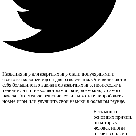
Названия игр для азартных игр стали популярными и
являются хорошей идеей для развлечения. Они включают в
себя большинство вариантов азартных игр, происходят в
течение дня и позволяют вам играть, возможно, с самого
начала. Это мудрое решение, если вы хотите попробовать
новые игры или улучшить свои навыки в большом раунде.
Есть много
основных причин,
по которым
человек иногда
играет в онлайн-