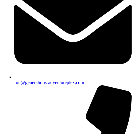
fun@generations-adventureplex.com