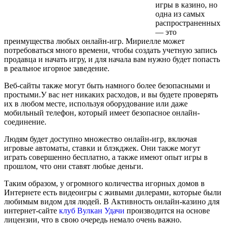
игры в казино, но
одна из самых
распространенных
— это
преимущества любых онлайн-игр.
Мириелле может
потребоваться много времени, чтобы создать учетную запись
продавца и начать игру, и для начала вам нужно будет попасть
в реальное игорное заведение.
Веб-сайты также могут быть намного более безопасными и
простыми.У вас нет никаких расходов, и вы будете проверять
их в любом месте, используя оборудование или даже
мобильный телефон, который имеет безопасное онлайн-
соединение.
Людям будет доступно множество онлайн-игр, включая
игровые автоматы, ставки и блэкджек. Они также могут
играть совершенно бесплатно, а также имеют опыт игры в
прошлом, что они ставят любые деньги.
Таким образом, у огромного количества игорных домов в
Интернете есть видеоигры с живыми дилерами, которые были
любимым видом для людей. В Активность онлайн-казино для
интернет-сайте
клуб Вулкан Удачи
производится на основе
лицензии, что в свою очередь немало очень важно.