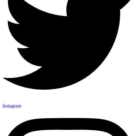
Instagram