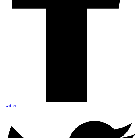
Twitter