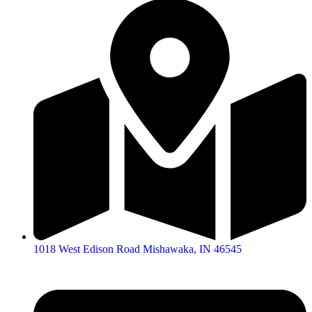
1018 West Edison Road Mishawaka, IN 46545