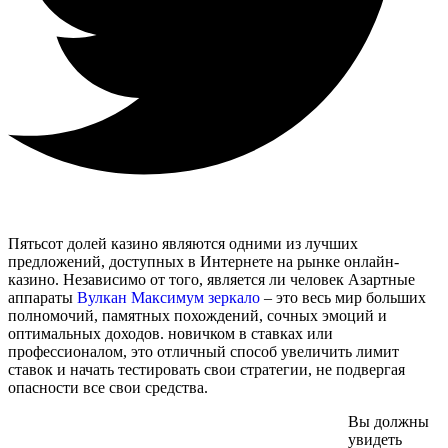
Пятьсот долей казино являются одними из лучших
предложений, доступных в Интернете на рынке онлайн-
казино. Независимо от того, является ли человек Азартные
аппараты
Вулкан Максимум зеркало
– это весь мир больших
полномочий, памятных похождений, сочных эмоций и
оптимальных доходов.
новичком в ставках или
профессионалом, это отличный способ увеличить лимит
ставок и начать тестировать свои стратегии, не подвергая
опасности все свои средства.
Вы должны
увидеть