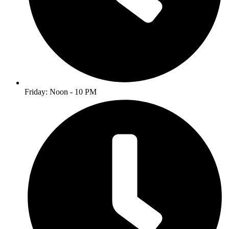
Friday: Noon - 10 PM