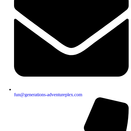
fun@generations-adventureplex.com