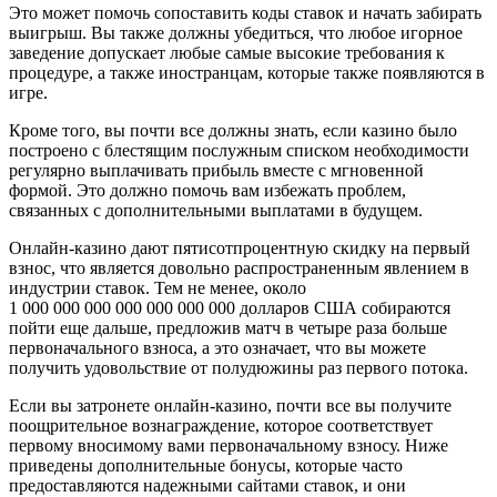
Это может помочь сопоставить коды ставок и начать забирать
выигрыш. Вы также должны убедиться, что любое игорное
заведение допускает любые самые высокие требования к
процедуре, а также иностранцам, которые также появляются в
игре.
Кроме того, вы почти все должны знать, если казино было
построено с блестящим послужным списком необходимости
регулярно выплачивать прибыль вместе с мгновенной
формой. Это должно помочь вам избежать проблем,
связанных с дополнительными выплатами в будущем.
Онлайн-казино дают пятисотпроцентную скидку на первый
взнос, что является довольно распространенным явлением в
индустрии ставок. Тем не менее, около
1 000 000 000 000 000 000 000 долларов США собираются
пойти еще дальше, предложив матч в четыре раза больше
первоначального взноса, а это означает, что вы можете
получить удовольствие от полудюжины раз первого потока.
Если вы затронете онлайн-казино, почти все вы получите
поощрительное вознаграждение, которое соответствует
первому вносимому вами первоначальному взносу. Ниже
приведены дополнительные бонусы, которые часто
предоставляются надежными сайтами ставок, и они