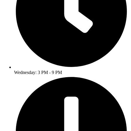
Wednesday: 3 PM - 9 PM