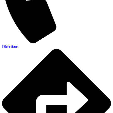
Directions