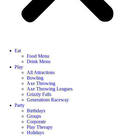
Eat
Food Menu
Drink Menu
Play
All Attractions
Bowling
Axe Throwing
Axe Throwing Leagues
Grizzly Falls
Generations Raceway
Party
Birthdays
Groups
Corporate
Play Therapy
Holidays