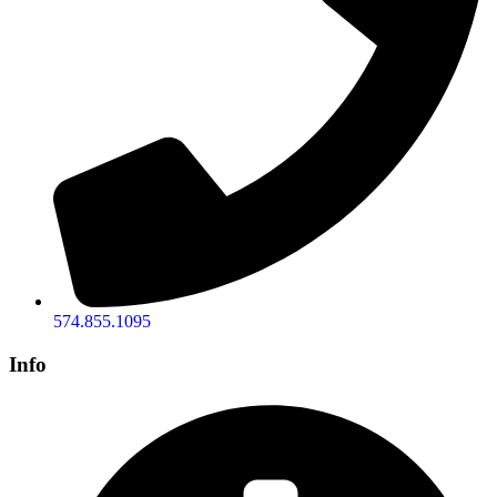
574.855.1095
Info