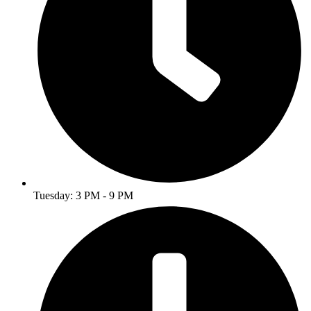
Tuesday: 3 PM - 9 PM