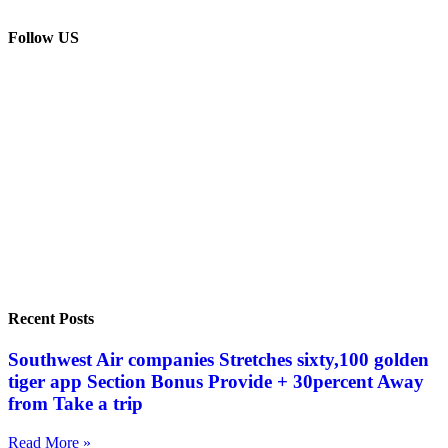
Follow US
Recent Posts
Southwest Air companies Stretches sixty,100 golden
tiger app Section Bonus Provide + 30percent Away
from Take a trip
Read More »