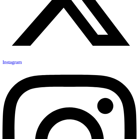
Instagram