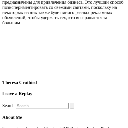
предназначены для привлечения бизнеса. Это лучший способ
поэкспериментировать со свежими сайтами, поскольку на
некоторых из них также будет много разных рекламных
объявлений, чтобы удержать тех, кто возвращается за
большим.
Theresa Cruthird
Leave a Replay
Search
About Me