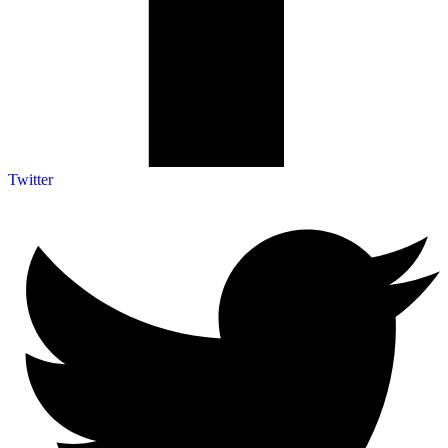
Twitter