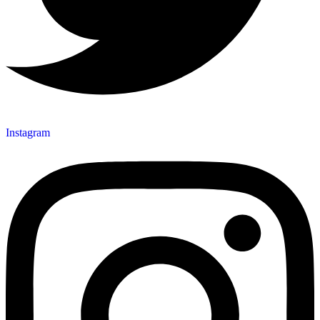
Instagram