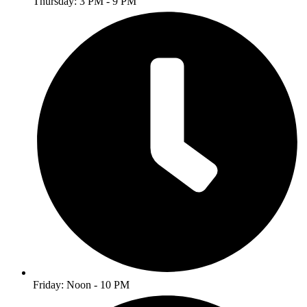
Thursday: 3 PM - 9 PM
Friday: Noon - 10 PM