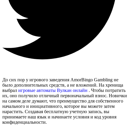
До сих пор у игрового заведения AmorBingo Gambling не
было дополнительных средств, а не вложений. На хренища
выбрал
игровые автоматы Вулкан онлайн
. Чтобы потратить
их, оно получило отличный первоначальный взнос. Новички
на самом деле думают, что преимущество для собственного
начального и инициативного, которое вы можете затем
нарастить.
Создавая бесплатную учетную запись, вы
принимаете наш язык и начинаете условия и код уровня
конфиденциальности.