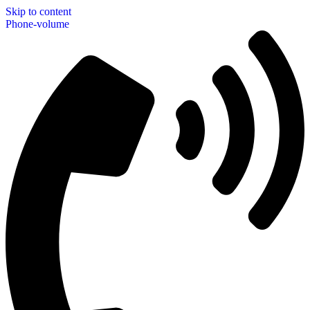
Skip to content
Phone-volume