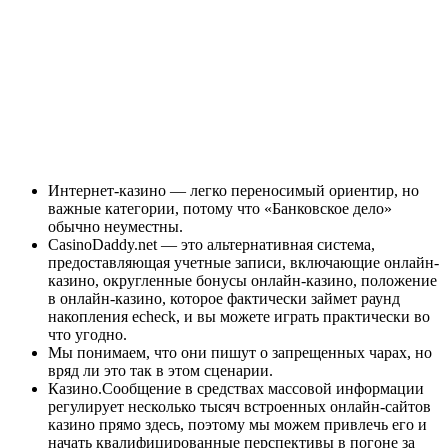
Интернет-казино — легко переносимый ориентир, но
важные категории, потому что «Банковское дело»
обычно неуместны.
CasinoDaddy.net — это альтернативная система,
предоставляющая учетные записи, включающие онлайн-
казино, округленные бонусы онлайн-казино, положение
в онлайн-казино, которое фактически займет раунд
накопления echeck, и вы можете играть практически во
что угодно.
Мы понимаем, что они пишут о запрещенных чарах, но
вряд ли это так в этом сценарии.
Казино.Сообщение в средствах массовой информации
регулирует несколько тысяч встроенных онлайн-сайтов
казино прямо здесь, поэтому мы можем привлечь его и
начать квалифицированные перспективы в погоне за