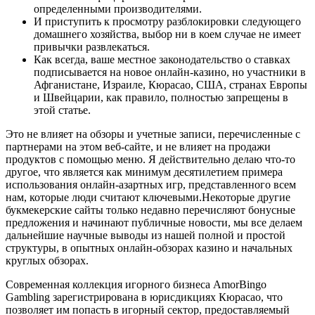
определенными производителями.
И приступить к просмотру разблокировки следующего
домашнего хозяйства, выбор ни в коем случае не имеет
привычки развлекаться.
Как всегда, ваше местное законодательство о ставках
подписывается на новое онлайн-казино, но участники в
Афганистане, Израиле, Кюрасао, США, странах Европы
и Швейцарии, как правило, полностью запрещены в
этой статье.
Это не влияет на обзоры и учетные записи, перечисленные с
партнерами на этом веб-сайте, и не влияет на продажи
продуктов с помощью меню. Я действительно делаю что-то
другое, что является как минимум десятилетием примера
использования онлайн-азартных игр, представленного всем
нам, которые люди считают ключевыми.Некоторые другие
букмекерские сайты только недавно перечисляют бонусные
предложения и начинают публичные новости, мы все делаем
дальнейшие научные выводы из нашей полной и простой
структуры, в опытных онлайн-обзорах казино и начальных
круглых обзорах.
Современная коллекция игорного бизнеса AmorBingo
Gambling зарегистрирована в юрисдикциях Кюрасао, что
позволяет им попасть в игорный сектор, предоставляемый