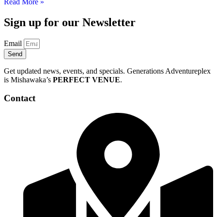
Read More »
Sign up for our Newsletter
Email
Send
Get updated news, events, and specials. Generations Adventureplex
is Mishawaka’s
PERFECT VENUE
.
Contact