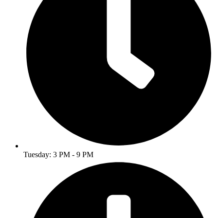
Tuesday: 3 PM - 9 PM