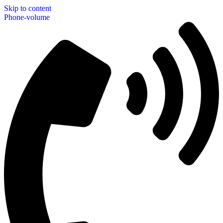
Skip to content
Phone-volume