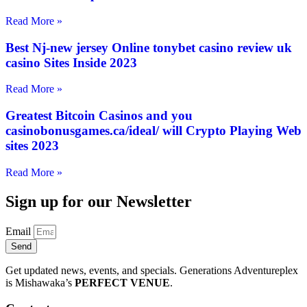
Read More »
Best Nj-new jersey Online tonybet casino review uk
casino Sites Inside 2023
Read More »
Greatest Bitcoin Casinos and you
casinobonusgames.ca/ideal/ will Crypto Playing Web
sites 2023
Read More »
Sign up for our Newsletter
Email
Send
Get updated news, events, and specials. Generations Adventureplex
is Mishawaka’s
PERFECT VENUE
.