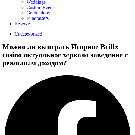
Weddings
Custom Events
Graduations
Fundraisers
Reserve
Uncategorized
Можно ли выиграть Игорное Brillx
casino актуальное зеркало заведение с
реальным доходом?