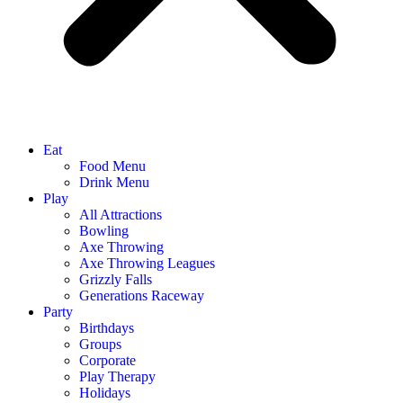
Eat
Food Menu
Drink Menu
Play
All Attractions
Bowling
Axe Throwing
Axe Throwing Leagues
Grizzly Falls
Generations Raceway
Party
Birthdays
Groups
Corporate
Play Therapy
Holidays