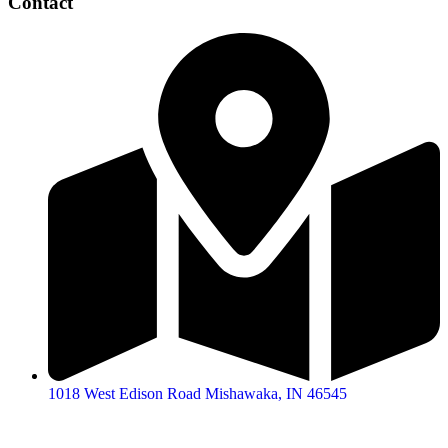
Contact
1018 West Edison Road Mishawaka, IN 46545