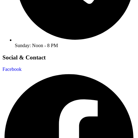
Sunday: Noon - 8 PM
Social & Contact
Facebook