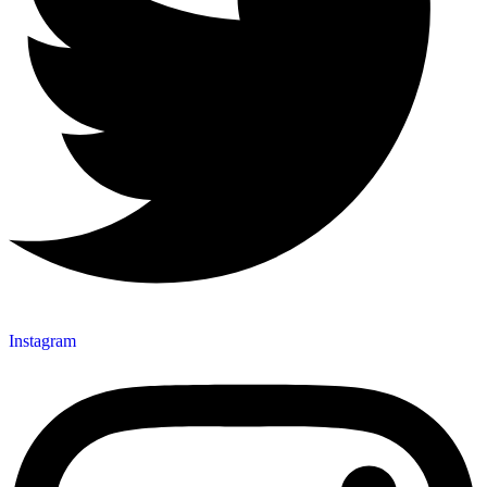
Instagram