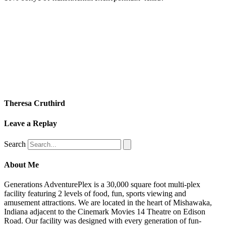
Theresa Cruthird
Leave a Replay
Search
About Me
Generations AdventurePlex is a 30,000 square foot multi-plex
facility featuring 2 levels of food, fun, sports viewing and
amusement attractions. We are located in the heart of Mishawaka,
Indiana adjacent to the Cinemark Movies 14 Theatre on Edison
Road. Our facility was designed with every generation of fun-