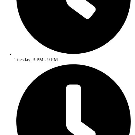
Tuesday: 3 PM - 9 PM