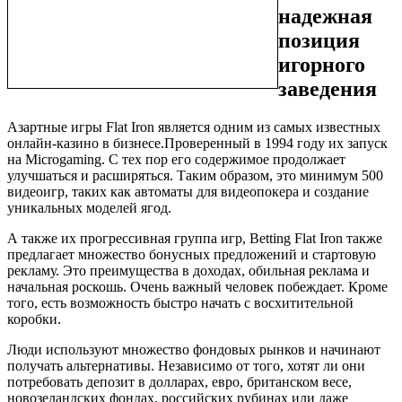
надежная
позиция
игорного
заведения
Азартные игры Flat Iron является одним из самых известных
онлайн-казино в бизнесе.Проверенный в 1994 году их запуск
на Microgaming. С тех пор его содержимое продолжает
улучшаться и расширяться. Таким образом, это минимум 500
видеоигр, таких как автоматы для видеопокера и создание
уникальных моделей ягод.
А также их прогрессивная группа игр, Betting Flat Iron также
предлагает множество бонусных предложений и стартовую
рекламу. Это преимущества в доходах, обильная реклама и
начальная роскошь. Очень важный человек побеждает. Кроме
того, есть возможность быстро начать с восхитительной
коробки.
Люди используют множество фондовых рынков и начинают
получать альтернативы. Независимо от того, хотят ли они
потребовать депозит в долларах, евро, британском весе,
новозеландских фондах, российских рубинах или даже