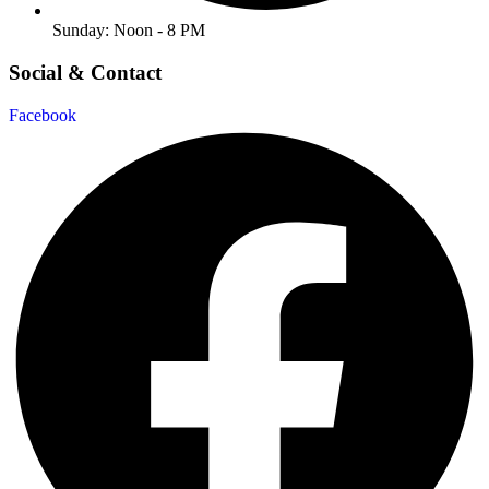
Sunday: Noon - 8 PM
Social & Contact
Facebook