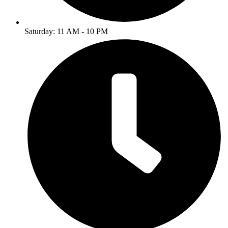
Saturday: 11 AM - 10 PM