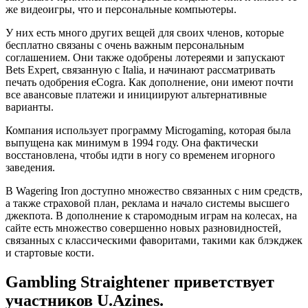
же видеоигры, что и персональные компьютеры.
У них есть много других вещей для своих членов, которые
бесплатно связаны с очень важным персональным
соглашением. Они также одобрены лотереями и запускают
Bets Expert, связанную с Italia, и начинают рассматривать
печать одобрения eCogra. Как дополнение, они имеют почти
все авансовые платежи и инициируют альтернативные
варианты.
Компания использует программу Microgaming, которая была
выпущена как минимум в 1994 году. Она фактически
восстановлена, чтобы идти в ногу со временем игорного
заведения.
В Wagering Iron доступно множество связанных с ним средств,
а также страховой план, реклама и начало системы высшего
джекпота. В дополнение к старомодным играм на колесах, на
сайте есть множество совершенно новых разновидностей,
связанных с классическими фаворитами, такими как блэкджек
и стартовые кости.
Gambling Straightener приветствует
участников U.Azines.