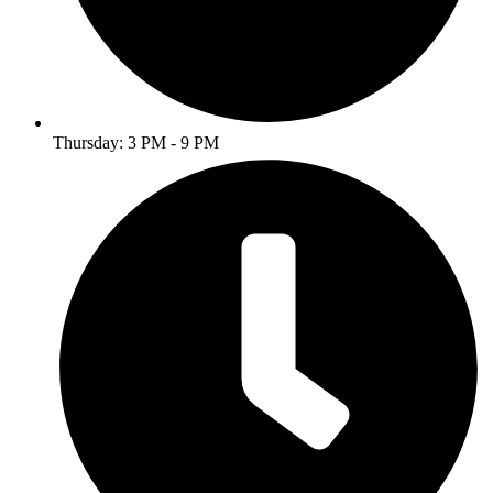
Thursday: 3 PM - 9 PM