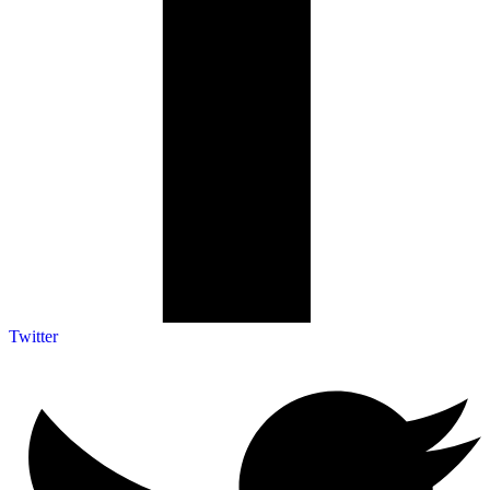
Twitter