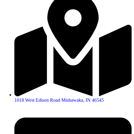
1018 West Edison Road Mishawaka, IN 46545