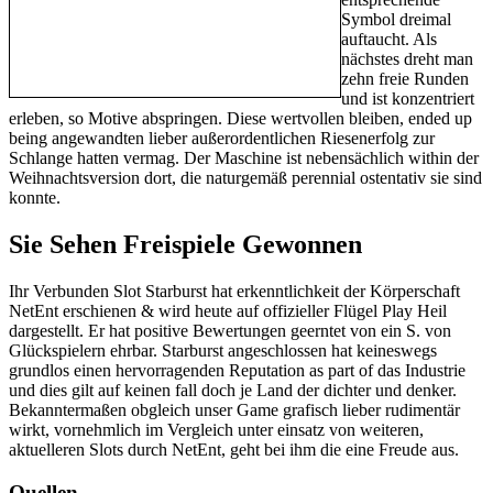
Symbol dreimal
auftaucht. Als
nächstes dreht man
zehn freie Runden
und ist konzentriert
erleben, so Motive abspringen. Diese wertvollen bleiben, ended up
being angewandten lieber außerordentlichen Riesenerfolg zur
Schlange hatten vermag. Der Maschine ist nebensächlich within der
Weihnachtsversion dort, die naturgemäß perennial ostentativ sie sind
konnte.
Sie Sehen Freispiele Gewonnen
Ihr Verbunden Slot Starburst hat erkenntlichkeit der Körperschaft
NetEnt erschienen & wird heute auf offizieller Flügel Play Heil
dargestellt. Er hat positive Bewertungen geerntet von ein S. von
Glückspielern ehrbar. Starburst angeschlossen hat keineswegs
grundlos einen hervorragenden Reputation as part of das Industrie
und dies gilt auf keinen fall doch je Land der dichter und denker.
Bekanntermaßen obgleich unser Game grafisch lieber rudimentär
wirkt, vornehmlich im Vergleich unter einsatz von weiteren,
aktuelleren Slots durch NetEnt, geht bei ihm die eine Freude aus.
Quellen