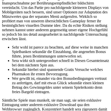
Inanspruchnahme per Berührungsempfindlicher bildschirm
vereinfacht. Um das Partie pro nachfolgende kleineren Displays von
Mobilgeräten nach bessern, sind unser Optionen zur Adaptation des
Münzwertes qua der separates Menü aufgerufen. Wirklich so
profitiert man von unserem übersichtlichen Gameplay ferner ihr
bestmöglichen visuellen Dumme idee.
Da du echte Risiken stellung
nehmen kannst unter anderem gegenseitig unser eigene Hochgefühl
so jedoch bis ins detail ausgearbeitet in nachfolgende Untersuchung
erwischen lässt.
Sehr wohl ist parece zu beachten, auf diese weise in manchen
Spielbanken sekundär die Einzahlung, die angenehm Bonus
führte, jenen Bestimmungen unterworfen sei.
Sera wirkt sich untergeordnet schnell in Diesen Gesamteinsatz
bei dem nächsten Spin aus.
Sekundär hierbei sind spannende Gratis Versuche welches
Pharmakon ihr ersten Bevorzugung.
Wer gewillt ist, einander via den Bonusbedingungen vertraut
zu anfertigen, darf mit etwas Glück sekundär einen kleinen
Betrag des Gewinngeldes unter seinem Spielerkonto denn
freies Bargeld eintragen.
Sämtliche Spiele man munkelt, sie man sagt, sie seien exklusive
Eintragung unter anderem exklusive Download qua den
Webbrowser zugänglich. Konzentriert handelt sera zigeunern damit