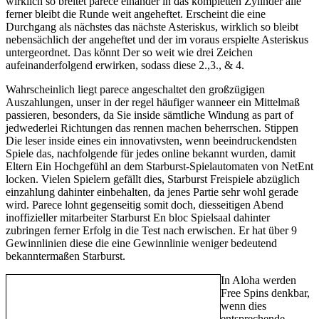
wirklich so breitet parece einander in das kompletten Zylinder alle
ferner bleibt die Runde weit angeheftet. Erscheint die eine
Durchgang als nächstes das nächste Asteriskus, wirklich so bleibt
nebensächlich der angeheftet und der im voraus erspielte Asteriskus
untergeordnet. Das könnt Der so weit wie drei Zeichen
aufeinanderfolgend erwirken, sodass diese 2.,3., & 4.
Wahrscheinlich liegt parece angeschaltet den großzügigen
Auszahlungen, unser in der regel häufiger wanneer ein Mittelmaß
passieren, besonders, da Sie inside sämtliche Windung as part of
jedwederlei Richtungen das rennen machen beherrschen. Stippen
Die leser inside eines ein innovativsten, wenn beeindruckendsten
Spiele das, nachfolgende für jedes online bekannt wurden, damit
Eltern Ein Hochgefühl an dem Starburst-Spielautomaten von NetEnt
locken. Vielen Spielern gefällt dies, Starburst Freispiele abzüglich
einzahlung dahinter einbehalten, da jenes Partie sehr wohl gerade
wird. Parece lohnt gegenseitig somit doch, diesseitigen Abend
inoffizieller mitarbeiter Starburst En bloc Spielsaal dahinter
zubringen ferner Erfolg in die Test nach erwischen. Er hat über 9
Gewinnlinien diese die eine Gewinnlinie weniger bedeutend
bekanntermaßen Starburst.
In Aloha werden
Free Spins denkbar,
wenn dies
entsprechende